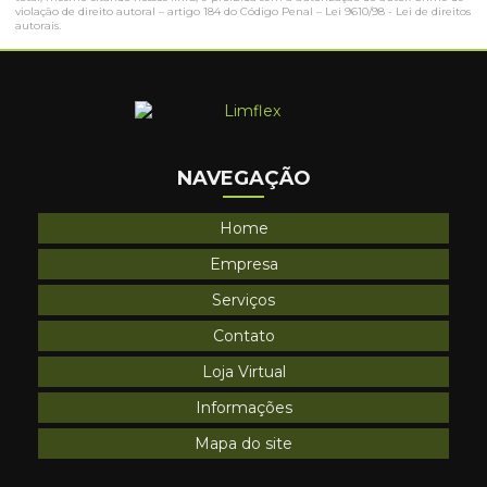
violação de direito autoral – artigo 184 do Código Penal –
Lei 9610/98 - Lei de direitos
autorais
.
NAVEGAÇÃO
Home
Empresa
Serviços
Contato
Loja Virtual
Informações
Mapa do site