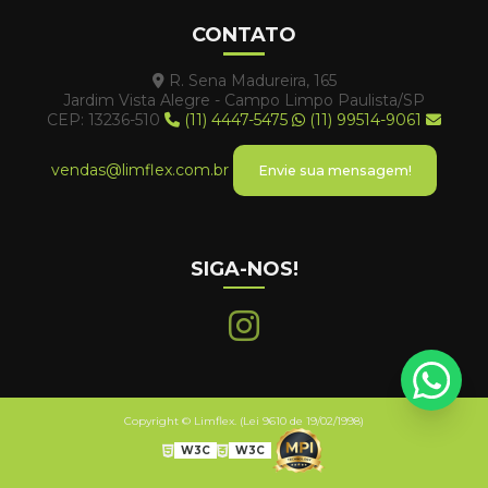
CONTATO
R. Sena Madureira, 165
Jardim Vista Alegre - Campo Limpo Paulista/SP
CEP: 13236-510
(11) 4447-5475
(11) 99514-9061
vendas@limflex.com.br
Envie sua mensagem!
SIGA-NOS!
Copyright © Limflex. (Lei 9610 de 19/02/1998)
W3C
W3C