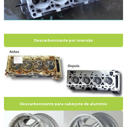
Onde comprar descarbonizante
Produto para lavagem de motores elétricos
Produto para limpar cabeçote motor
Produto para limpeza de cabeçotes
Descarbonizante por imersão
Produto químico descarbonizante
Removedor de pintura para motores
Removedor de tinta para motores
Descarbonizante para cabeçote de alumínio