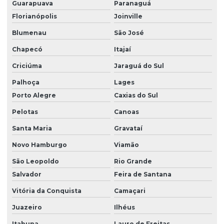
Guarapuava
Paranaguá
Florianópolis
Joinville
Blumenau
São José
Chapecó
Itajaí
Criciúma
Jaraguá do Sul
Palhoça
Lages
Porto Alegre
Caxias do Sul
Pelotas
Canoas
Santa Maria
Gravataí
Novo Hamburgo
Viamão
São Leopoldo
Rio Grande
Salvador
Feira de Santana
Vitória da Conquista
Camaçari
Juazeiro
Ilhéus
Itabuna
Lauro de Freitas