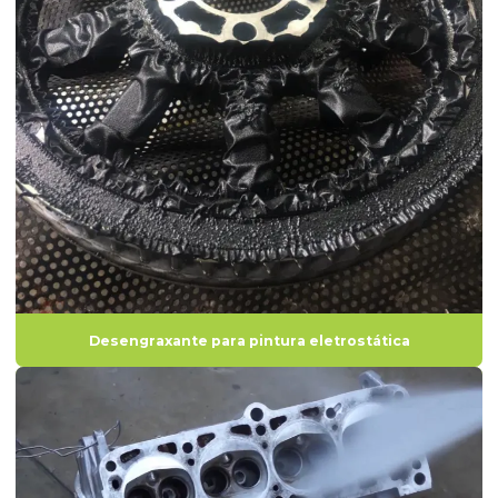
Descarbonizante valor
Desengraxante industrial
Desengraxante industrial preço
Desengraxante para lavar motor
Desengraxante para limpeza de peças
Desengraxante para motor
Desengraxante de motor automotivo
Desengraxante motor diesel
Desengraxante para pintura eletrostática
Desengraxante para motores elétricos
Desengraxante para pintura
Desengraxante para pintura eletrostática
Fabricante de decapantes