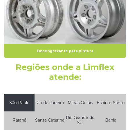
Desengraxante para pintura
Regiões onde a Limflex
atende:
São Paulo
Rio de Janeiro
Minas Gerais
Espírito Santo
Rio Grande do
Paraná
Santa Catarina
Bahia
Sul