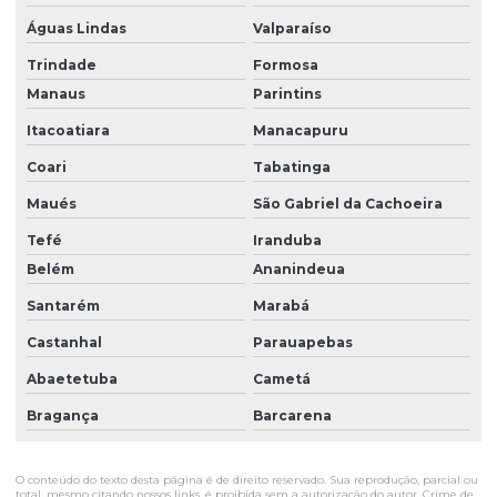
Águas Lindas
Valparaíso
Trindade
Formosa
Manaus
Parintins
Itacoatiara
Manacapuru
Coari
Tabatinga
Maués
São Gabriel da Cachoeira
Tefé
Iranduba
Belém
Ananindeua
Santarém
Marabá
Castanhal
Parauapebas
Abaetetuba
Cametá
Bragança
Barcarena
O conteúdo do texto desta página é de direito reservado. Sua reprodução, parcial ou
total, mesmo citando nossos links, é proibida sem a autorização do autor. Crime de