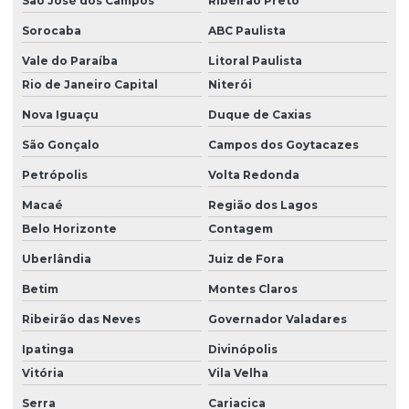
São José dos Campos
Ribeirão Preto
Sorocaba
ABC Paulista
Vale do Paraíba
Litoral Paulista
Rio de Janeiro Capital
Niterói
Nova Iguaçu
Duque de Caxias
São Gonçalo
Campos dos Goytacazes
Petrópolis
Volta Redonda
Macaé
Região dos Lagos
Belo Horizonte
Contagem
Uberlândia
Juiz de Fora
Betim
Montes Claros
Ribeirão das Neves
Governador Valadares
Ipatinga
Divinópolis
Vitória
Vila Velha
Serra
Cariacica