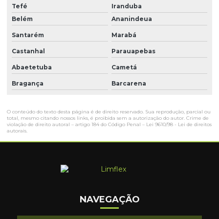
Tefé
Iranduba
Belém
Ananindeua
Santarém
Marabá
Castanhal
Parauapebas
Abaetetuba
Cametá
Bragança
Barcarena
O conteúdo do texto desta página é de direito reservado. Sua reprodução, parcial ou
total, mesmo citando nossos links, é proibida sem a autorização do autor. Crime de
violação de direito autoral – artigo 184 do Código Penal –
Lei 9610/98 - Lei de direitos
autorais
.
NAVEGAÇÃO