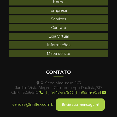
Home
Empresa
Serviços
Contato
Loja Virtual
Informações
Mapa do site
CONTATO
R. Sena Madureira, 165
Jardim Vista Alegre - Campo Limpo Paulista/SP
CEP: 13236-510
(11) 4447-5475
(11) 99514-9061
vendas@limflex.com.br
Envie sua mensagem!