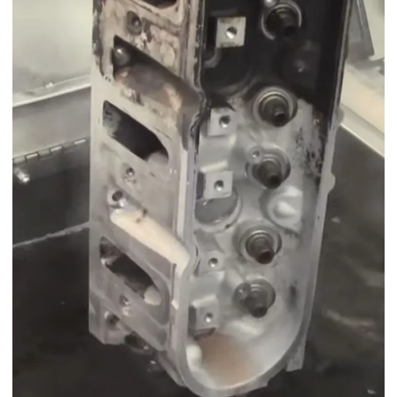
Descarbonizante para motor preço
Descarbonizante para motores a gasolina
Descarbonizante de peças
Descarbonizante para pistão
Descarbonizante químico
Descarbonizante para retifica
Descarbonizante para retifica de motores
Descarbonizante valor
Desengraxante industrial
Desengraxante industrial preço
Desengraxante para lavar motor
Desengraxante para limpeza de peças
Desengraxante para motor