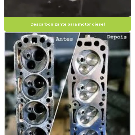
Desengraxante de motor automotivo
Desengraxante motor diesel
Descarbonizante para motor diesel
Desengraxante para motores elétricos
Desengraxante para pintura
Desengraxante para pintura eletrostática
Fabricante de decapantes
Onde comprar descarbonizante
Produto para lavagem de motores elétricos
Produto para limpar cabeçote motor
Produto para limpeza de cabeçotes
Produto químico descarbonizante
Removedor de pintura para motores